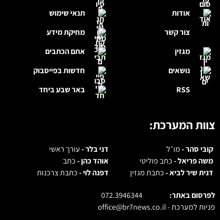
אודות
תנאי שימוש
צור קשר
מחיקת מידע
מגזין
אתם הכתבים
נושאים
חדשות בפייסבוק
RSS
באר שבע ביחד
צוות המערכת:
קובי סהר -
מו״ל
דני בלר -
עורך ראשי
משה פריאל -
כתב פוליטי
אוהד כהן -
כתב
דנית שיר לביא -
כתבת מגזין
דפנה לוי -
כתבת צרכנות
לפרסום באתר:
072.3946344
פניות למערכת -
office@br7news.co.il