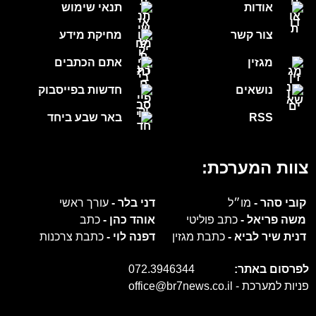
אודות
תנאי שימוש
צור קשר
מחיקת מידע
מגזין
אתם הכתבים
נושאים
חדשות בפייסבוק
RSS
באר שבע ביחד
צוות המערכת:
קובי סהר -
מו״ל
דני בלר -
עורך ראשי
משה פריאל -
כתב פוליטי
אוהד כהן -
כתב
דנית שיר לביא -
כתבת מגזין
דפנה לוי -
כתבת צרכנות
לפרסום באתר:
072.3946344
פניות למערכת -
office@br7news.co.il