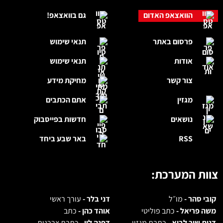
הוואצאפ האדום
גם בוואצאפ!
פרסום באתר
תנאי שימוש
אודות
תנאי שימוש
צור קשר
מחיקת מידע
מגזין
אתם הכתבים
נושאים
חדשות בפייסבוק
RSS
באר שבע ביחד
צוות המערכת:
קובי סהר -
מו״ל
דני בלר -
עורך ראשי
משה פריאל -
כתב פוליטי
אוהד כהן -
כתב
דנית שיר לביא -
כתבת מגזין
דפנה לוי -
כתבת צרכנות