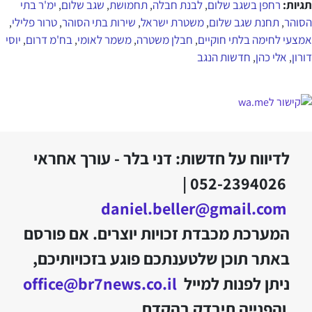
תגיות:
רחפן בשגב שלום
לבנת חבלה
תחמושת
שגב שלום
ימ'ר בתי
,
,
,
,
הסוהר
תחנת שגב שלום
משטרת ישראל
שירות בתי הסוהר
טרור פלילי
,
,
,
,
,
אמצעי לחימה בלתי חוקיים
חבלן משטרה
משמר לאומי
בח'מ דרום
יוסי
,
,
,
,
דורון
אלי כהן
חדשות הנגב
,
,
לדיווח על חדשות: דני בלר - עורך אחראי
052-2394026 |
daniel.beller@gmail.com
המערכת מכבדת זכויות יוצרים. אם פורסם
באתר תוכן שלטענתכם פוגע בזכויותיכם,
ניתן לפנות למייל
office@br7news.co.il
והפנייה תיבדק בהקדם.