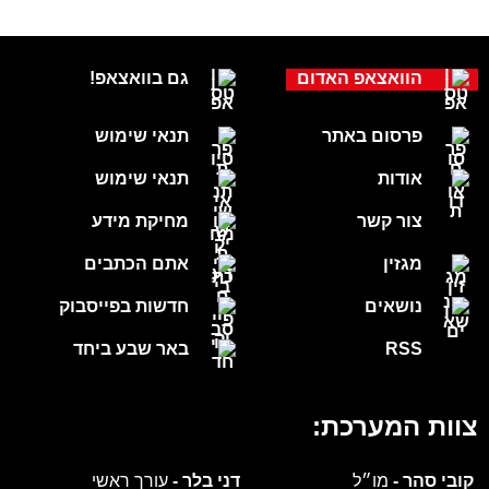
הוואצאפ האדום
גם בוואצאפ!
פרסום באתר
תנאי שימוש
אודות
תנאי שימוש
צור קשר
מחיקת מידע
מגזין
אתם הכתבים
נושאים
חדשות בפייסבוק
RSS
באר שבע ביחד
צוות המערכת:
קובי סהר -
מו״ל
דני בלר -
עורך ראשי