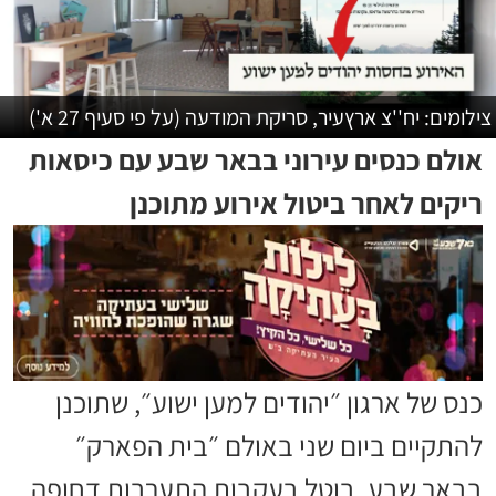
צילומים: יח''צ ארץעיר, סריקת המודעה (על פי סעיף 27 א')
אולם כנסים עירוני בבאר שבע עם כיסאות
ריקים לאחר ביטול אירוע מתוכנן
כנס של ארגון ״יהודים למען ישוע״, שתוכנן
להתקיים ביום שני באולם ״בית הפארק״
בבאר שבע, בוטל בעקבות התערבות דחופה