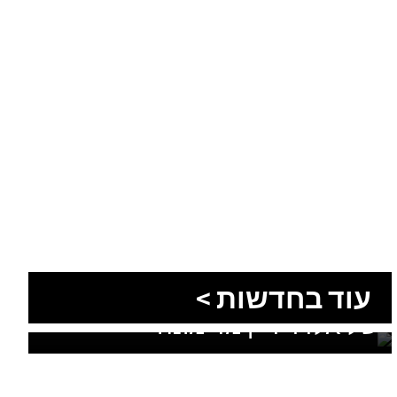
עוד בחדשות >
סוף טרגי לחיפושים: זוהתה גופתו
של אלדר דיין מדימונה