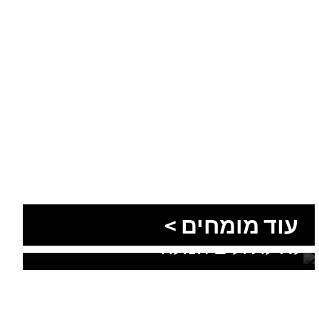
הסעות בדרום 2026: כך מתכננים
עוד מומחים >
נסיעה קבוצתית מושלמת לנגב,
לאילת ולים המלח