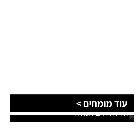
הסעות בדרום 2026: כך מתכננים
עוד מומחים >
נסיעה קבוצתית מושלמת לנגב,
לאילת ולים המלח