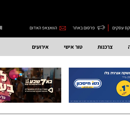
קס עסקים
פרסום באתר
הוואצאפ האדום
ال
צרכנות
טור אישי
אירועים