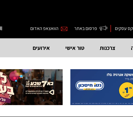
קס עסקים
פרסום באתר
הוואצאפ האדום
ال
צרכנות
טור אישי
אירועים