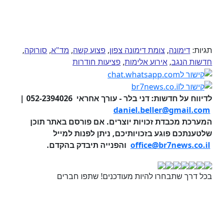
תגיות:
דימונה
,
צומת דימונה צפון
,
פצוע קשה
,
מד"א
,
סורוקה
,
חדשות הנגב
,
אירוע אלימות
,
פציעות חודרות
לדיווח על חדשות: דני בלר - עורך אחראי 052-2394026 |
daniel.beller@gmail.com
המערכת מכבדת זכויות יוצרים. אם פורסם באתר תוכן
שלטענתכם פוגע בזכויותיכם, ניתן לפנות למייל
office@br7news.co.il
והפנייה תיבדק בהקדם.
בכל דרך שתבחרו להיות מעודכנים! שתפו חברים