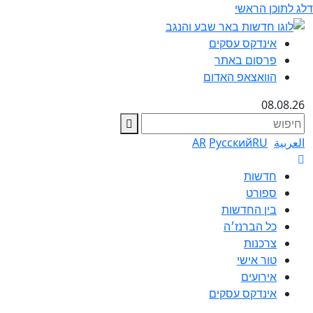
דלג לתוכן הראשי
אינדקס עסקים
פרסום באתר
הוואצאפ האדום
08.08.26
חיפוש
العربية
RU
Русский
AR
חדשות
ספורט
בין החדשות
כל הברנז׳ה
צרכנות
טור אישי
אירועים
אינדקס עסקים