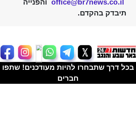
office@br7news.co.il
והפנייה
תיבדק בהקדם.
בכל דרך שתבחרו להיות מעודכנים! שתפו
חברים