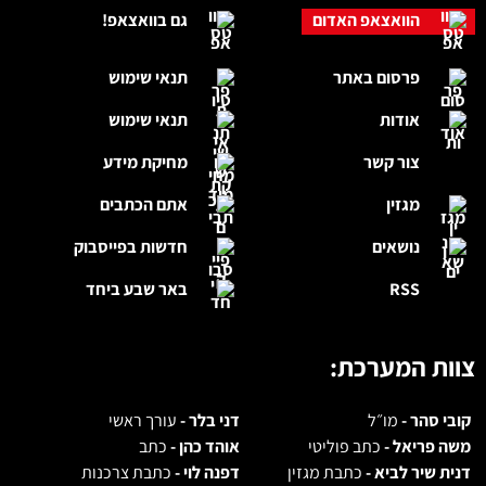
אודות
תנאי שימוש
צור קשר
מחיקת מידע
מגזין
אתם הכתבים
נושאים
חדשות בפייסבוק
RSS
באר שבע ביחד
צוות המערכת:
קובי סהר -
מו״ל
דני בלר -
עורך ראשי
משה פריאל -
כתב פוליטי
אוהד כהן -
כתב
דנית שיר לביא -
כתבת מגזין
דפנה לוי -
כתבת צרכנות
לפרסום באתר:
072.3946344
פניות למערכת -
office@br7news.co.il