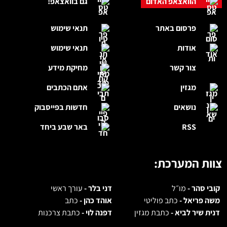
הוואצאפ האדום
גם בוואצאפ!
פרסום באתר
תנאי שימוש
אודות
תנאי שימוש
צור קשר
מחיקת מידע
מגזין
אתם הכתבים
נושאים
חדשות בפייסבוק
RSS
באר שבע ביחד
צוות המערכת:
קובי סהר -
מו״ל
דני בלר -
עורך ראשי
משה פריאל -
כתב פוליטי
אוהד כהן -
כתב
דנית שיר לביא -
כתבת מגזין
דפנה לוי -
כתבת צרכנות