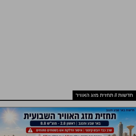
חדשות // תחזית מזג האוויר