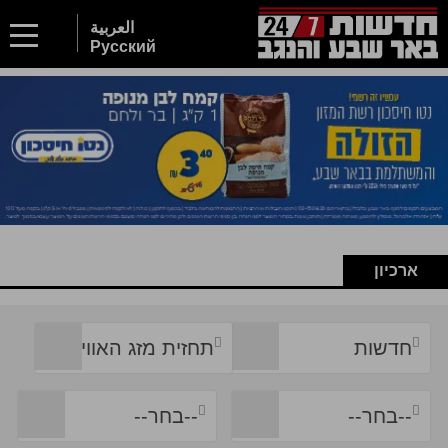
العربية
Русский
ארכיון
חדשות
תחזית מזג האוויר
--בחר--
--בחר--