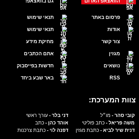
הוואצאפ האדום
גם בוואצאפ!
פרסום באתר
תנאי שימוש
אודות
תנאי שימוש
צור קשר
מחיקת מידע
מגזין
אתם הכתבים
נושאים
חדשות בפייסבוק
RSS
באר שבע ביחד
צוות המערכת:
קובי סהר -
מו״ל
דני בלר -
עורך ראשי
משה פריאל -
כתב פוליטי
אוהד כהן -
כתב
דנית שיר לביא -
כתבת מגזין
דפנה לוי -
כתבת צרכנות