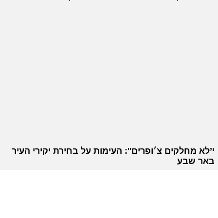
‘’לא מחלקים צ׳ופרים'': העימות על בחירת יקירי העיר
באר שבע