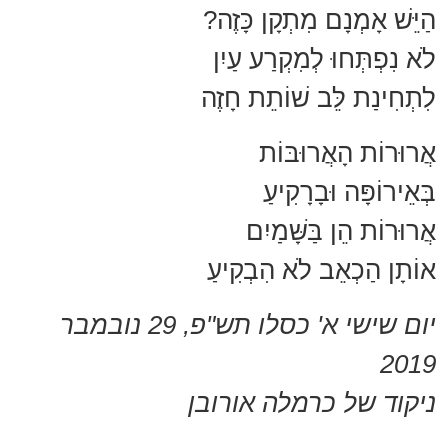
הַיֵּשׁ אָמְנָם מִתְקָן כָּזֶה?
לֹא נִפְתְּחוּ לְמִקְרַע עַיִן
לִתְחִינַת לֵּב שׁוֹתֵת חָזֶה
אֲרוּרוֹת הָאֲרוּבּוֹת
בְּאֵירוֹפָּה וּבָרָקִיעַ
אֲרוּרוֹת הֵן בַּשָּׁמַיִם
אוֹתָן הַכְאֵב לֹא הִבְקִיעַ
יום שישי א' כסלו תש"פ, ‏29 נובמבר
2019
ניקוד של כרמלה אורובן