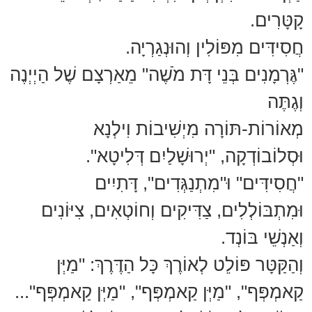
קָטָּרִים.
חֲסִידִּים מִפּוֹלִין וְהוּנְגַרְיָה.
"גֶּרְמָנִים בְּנֵי דָּת מֹשֶׁה" מֵאַרְצָם שֶׁל הַיְיְנֶה
וְגֶתֶּה
מְאוֹרוֹת-תּוֹרָה מִיְשִׁיבוֹת וִילְנָא
וּסְלוֹבוֹדְקָה, "יְרוּשָׁלַיִם דְּלִיטָא".
"חֲסִידִּים" וּ"מִתְנַגְּדִים", דָּתִיִים
וּמִתְבּוֹלְלִים, צַדִּיקִים וְחוֹטְאִים, צִיּוֹנִים
וְאַנְשֵׁי בּוֹנְד.
וְהַקַּטָּר פּוֹלֵט לְאוֹרֶךְ כָּל הַדֶּרֶךְ: "מַיְּן
קַאמְפְּף", "מַיְּן קַאמְפְּף", "מַיְּן קַאמְפְּף"...