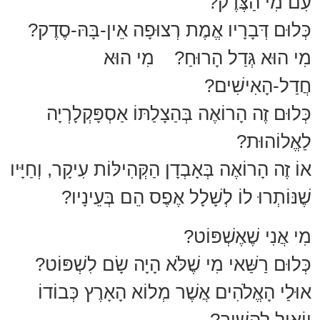
עִם מִי הַצֶּדֶק?
כְּלוּם דְּבָרָיו אֱמֶת רְצוּפָה אֵין-בָּהּ-סֶדֶק?
מִי הוּא גְּדַל הָרוּחַ? מִי הוּא
חֲדַל-הָאִישִׁים?
כְּלוּם זֶה הָרוֹאֶה בְּהַצָלַתּוֹ אַסְפָּקְלָרְיָה
לַאֱלוֹהוּת?
אוֹ זֶה הָרוֹאֶה בְּאָבְדָן הַקְּהִילּוֹת עִיקָר, וְחַיָּיו
שֶׁנּוֹתְרוּ לוֹ לְשָׁלָל אֶפֶס הֵם בְּעֵינָיו?
מִי אֲנִי שֶׁאֶשְׁפּוֹט?
כְּלוּם רַשַּׁאי מִי שֶׁלֹּא הָיָה שָׂם לִשְׁפּוֹט?
אוּלַי הָאֱלֹהִים אֲשֶׁר מְלוֹא הָאָרֶץ כְּבוֹדוֹ