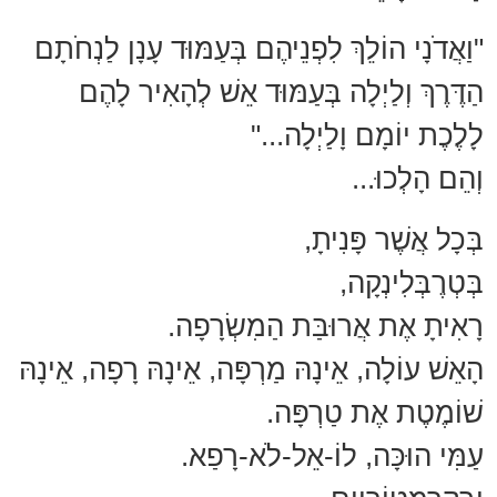
"וַאֲדֹנָי הוֹלֵךְ לִפְנֵיהֶם בְּעַמּוּד עָנָן לַנְחֹתָם
הַדֶּרֶךְ וְלַיְלָה בְּעַמּוּד אֵשׁ לְהָאִיר לָהֶם
לָלֶכֶת יוֹמָם וָלַיְלָה..."
וְהֵם הָלְכוּ...
בְּכָל אֲשֶׁר פָּנִיתָ,
בְּטְרֶבְּלִינְקָה,
רָאִיתָ אֶת אֲרוּבַּת הַמִשְׂרָפָה.
הָאֵשׁ עוֹלָה, אֵינָהּ מַרְפָּה, אֵינָהּ רָפָה, אֵינָהּ
שׁוֹמֶטֶת אֶת טַרְפָּה.
עַמִּי הוּכָּה, לוֹ-אֵל-לֹא-רָפַא.