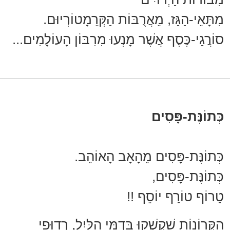
מִתָּאֵי-הַגַּז, מֵאֲרֻבּוֹת הַקְּרֵמָטוֹרְיוּם.
סוֹרֲגַי-כֶּסֶף אֲשֶׁר מָנְעוּ מִרִבּוֹן הָעוֹלָמִים...
כְּתוֹנֶּת-פָּסִים
כְּתוֹנֶּת-פָּסִים מֵהָאָב הָאוֹהֵב.
כְּתוֹנֶּת-פָּסִים,
טַרוֹף טוֹרַף יוֹסֵף !!
הַקְּרוֹנוֹת שִׁקְשְׁקוּ בִּדְמִּי הַלַּיִל, רְדוּפֵי