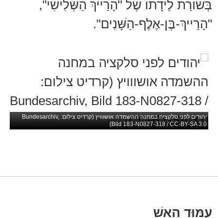
בְּשׂוֹרַת לֵידָתוֹ שֶׁל "הָרַייךְ הַשְּׁלִישִׁי",
"הָרַייךְ-בֶּן-אֶלֶף-הַשָּׁנִים".
יהודים לפני סלקציה במחנה ההשמדה אושווויץ (קרדיט צילום: Bundesarchiv,
Bild 183-N0827-318 / CC-BY-SA 3.0)
עַמּוּד הָאֵשׁ