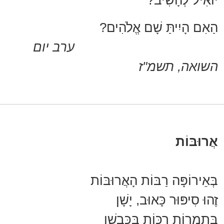
יוֹאִיל לְהָשִׁיב?
הַאִם הָיִיתַּ שָׁם אֱלֹהִים?
ערב יום
השואה, תשמ"ז
​​​​​​​אֲרוּבּוֹת
בְּאֵירוֹפָּה רַבּוֹת הָאֲרוּבּוֹת
זֶהוּ סִיפּוּר כָּאוּב, יָשָׁן
בְּתִמְרוֹת רַכּוֹת בַּכִּבְשָׁן