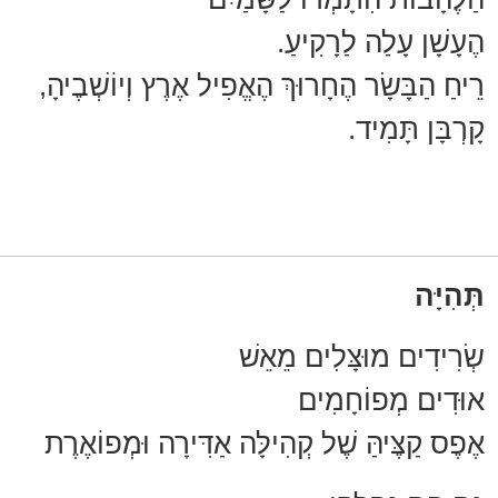
הֶעָשָׁן עָלַה לַרָקִיעַ.
רֵיחַ הַבָּשָׂר הֶחָרוּךְ הֶאֱפִיל אֶרֶץ וְיוֹשְׁבֶיהָ,
קָרְבָּן תָּמִיד.
תְּהִיָּה
שְׂרִידִים מוּצָּלִים מֵאֵשׁ
אוּדִים מְפוֹחָמִים
אֶפֶס קַצֶּיהַּ שֶׁל קְהִילָּה אַדִּירָה וּמְפוֹאֶרֶת