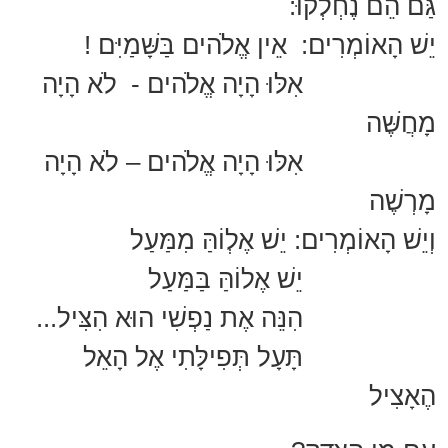
גַּם הֵם נֶחְלְקוּ:
יֵשׁ הָאוֹמְרִים: אֵין אֱלֹהים בַּשָּׁמַיִּם !
אִלּוּ הָיָה אֱלֹהים - לֹא הָיָה
מָחֲשֶּׁה
אִלּוּ הָיָה אֱלֹהים – לֹא הָיָה
מָרְשֶׁה
וְיֵשׁ הָאוֹמְרִים: יֵשׁ אֶלְוֹהַּ מִמַּעַל
יֵשׁ אֶלוֹהַּ בַּמַּעַל
הִנֵּה אֶת נַפְשִׁי הוּא הִצִּיל...
תָּעָל תְּפִילָּתִי אֶל הָאֵל
הֶאָצִיל