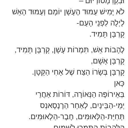
וּבִקְרֵמָטוֹרְיוּם –
לֹא יָמִישׁ עַמּוּד הֶעָשָׁן יוֹמָם וְעַמּוּד הָאֵשׁ
לַיְלָה לִפְנֵי הָעַם-
קָרְבָּן תָּמִיד.
לֶהָבוֹת אֵשׁ, תִּמְרוֹת עָשָׁן, קָרְבָּן תָּמִיד,
קָרְבָּן אָשָׁם,
קָרְבָּן בְּשָׂרוֹ הַצַּח שֶׁל אָחִי הַקָּטָן.
כָּאן
בְּאֵירוֹפָּה הַנְּאוֹרָה, דּוֹרוֹת אַחֲרֵי
יְמֵי-הַבֵּינַיִם, לְאַחַר הַרֶנֶסָאנְס
תְּחִיַּת-הַלְּאוּמִּים, חֶבֶר-הַלְאוּמִּים.
הַלֶּהָבוֹת הִתָּמְרוּ לַשָּׁמַיִם