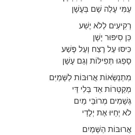
עַמִּי עָלַה שָׁם בְּעָשָׁן
רְקִיעִים לְלֹא יֶשַׁע
כֵּן סִיפּוּר יָשָׁן
כִּיסּוּ עַל רֶצַח וְעַל פֶּשַׁע
סָפְגוּ תְּפִילּוֹת וְגַם עָשָׁן
מִתְנַשְּׂאוֹת אֲרוּבּוֹת לַשָּׁמַיִּם
מְקַטְּרוֹת אֵד בְּלִי דַּי
גְּשָׁמִים מְרוֹּבֵּי מַיִם
לֹא יְחַיּוּ אֶת יְלָדַי
אֲרוּבּוֹת הַשָּׁמַיִם