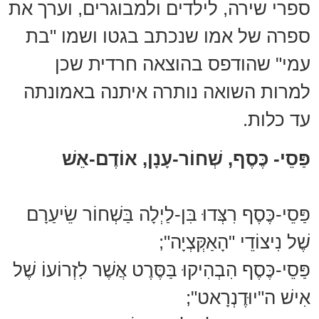
ספרי שירה, לילדים ולמבוגרים, וערך את
ספרה של אמו שנכתב בגטו ושמו "בת
עמי" שהודפס בהוצאה חרדית שכן
למרות השואה נותרה איתנה באמונתה
עד כלות.
פַּסֵי- כֶּסֶף, שְׁחוֹר-עָנָן, אוֹדֶם-אֵשׁ
פַּסֵי-כֶּסֶף רִצְּדוּ בִּן-לַיְלָה בַּשְׁחוֹר שֵׂיעַרָם
שֶׁל נִיצוֹדֵי "הָאַקְּצְיָה";
פַּסֵי-כֶּסֶף הִבְהִיקוּ בַּסֶּרֶט אֲשֶׁר לִזְרוֹעוֹ שֶׁל
אִישׁ ה"יוּדֶנְרָאט";