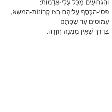
וְהַגְּרוּעִים מִכָּל עָלֵי-אֲדָמוֹת:
פַּסֵי-הַכֶּסֶף עֲלֵיהֶם רָצוּ קְרוֹנוֹת-הַמַּשָּׂא,
עֲמּוּסִים עַד שְׂפָתָם
בְּדֶרֶךְ שֶׁאֵין מִמֶנָה חֲזָרָה.