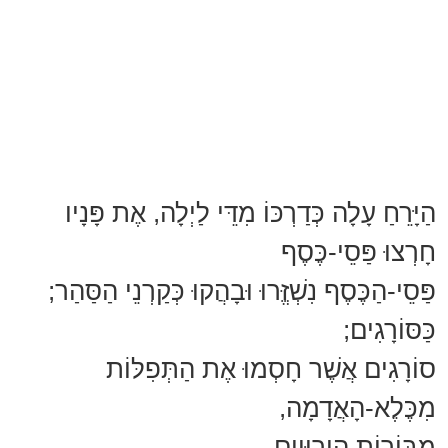
הַיָּרֵחַ עָלָה כְּדַרְכּוֹ מִדֵּי לַיְלָה, אֶת פָּנָיו
חָרְצוּ פַּסֵי-כֶּסֶף
פַּסֵי-הַכֶּסֶף נִשְׁזֱּרוּ וּבָהֲקוּ כְּקַרְנֵי הַסַּהַר;
כַּסּוֹרָגִים;
סוֹרָגִים אֲשֶׁר חָסְמוּ אֶת הַתְּפִלּוֹת
מִכֶּלֶא-הָאֲדָמָה,
מִבּוֹרוֹת הַיְרוּיִים