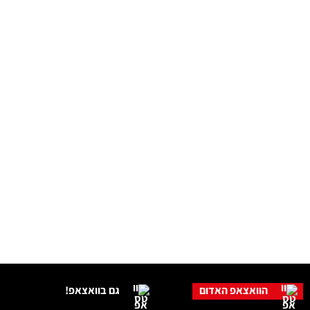
הוואצאפ האדום
גם בוואצאפ!