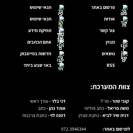
פרסום באתר
תנאי שימוש
אודות
תנאי שימוש
צור קשר
מחיקת מידע
מגזין
אתם הכתבים
נושאים
חדשות בפייסבוק
RSS
באר שבע ביחד
צוות המערכת:
קובי סהר -
מו״ל
דני בלר -
עורך ראשי
משה פריאל -
כתב פוליטי
אוהד כהן -
כתב
דנית שיר לביא -
כתבת מגזין
דפנה לוי -
כתבת צרכנות
לפרסום באתר:
072.3946344