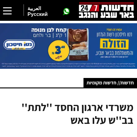
العربية
Русский
חדשות// חדשות מקומיות
משרדי ארגון החסד ''לתת''
בב''ש עלו באש