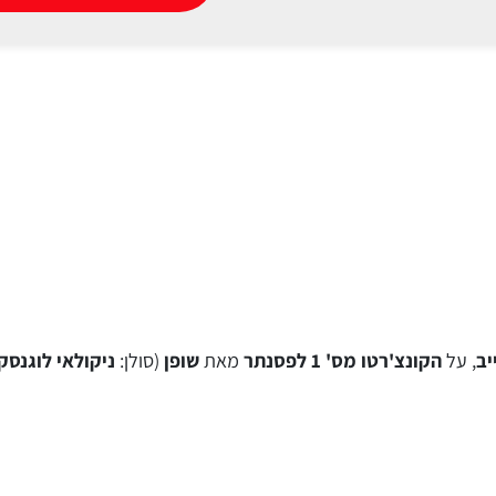
יב
, על
הקונצ'רטו מס' 1 לפסנתר
מאת
שופן
(סולן:
ניקולאי לוגנסק