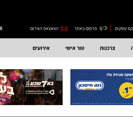
קס עסקים
פרסום באתר
הוואצאפ האדום
ال
צרכנות
טור אישי
אירועים