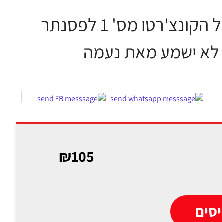
סטניסלב קוצ'נובסקי מנצח על סוויטת סינדרלה מאת פרוקופייב, על הקונצ'רטו מס' 1 לפסנתר
לה לא ישמע מאת נעמה
₪105
סים