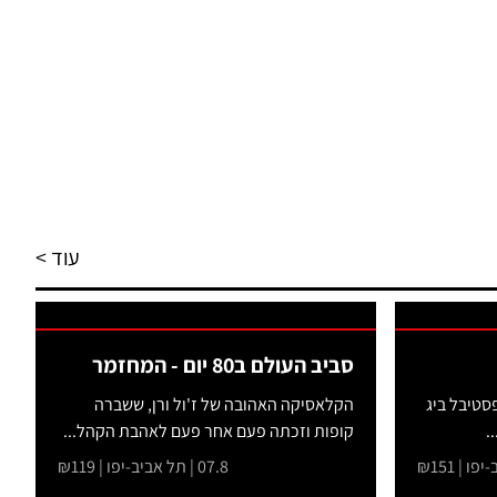
עוד >
סביב העולם ב80 יום - המחזמר
סטיבל ביג
הקלאסיקה האהובה של ז'ול ורן, ששברה
קופות וזכתה פעם אחר פעם לאהבת הקהל...
07.8 | תל אביב-יפו | ₪119