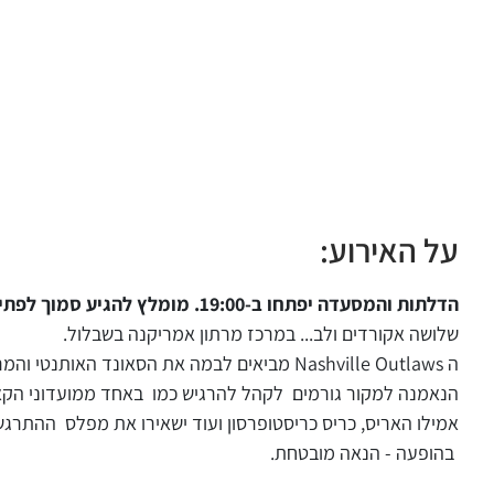
על האירוע:
הדלתות והמסעדה יפתחו ב-19:00. מומלץ להגיע סמוך לפתיחת דלתות.
שלושה אקורדים ולב... במרכז מרתון אמריקנה בשבלול.
ה Nashville Outlaws מביאים לבמה את הסאונ
הנאמנה למקור גורמים לקהל להרגיש כמו באחד ממועדוני הקאנטרי ב
אמילו האריס, כריס כריסטופרסון ועוד ישאירו את מפלס ההתרגש
בהופעה - הנאה מובטחת.