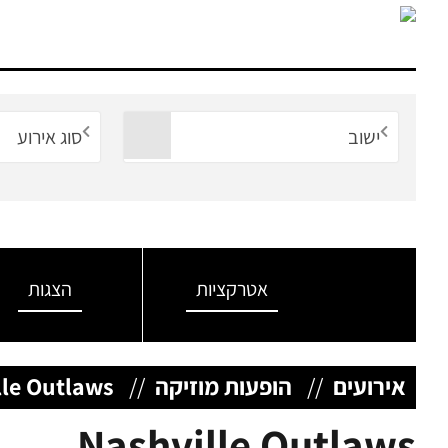
ישוב
סוג אירוע
אטרקציות
הצגות
אירועים
//
הופעות מוזיקה
//
lle Outlaws
Nashville Outlaws