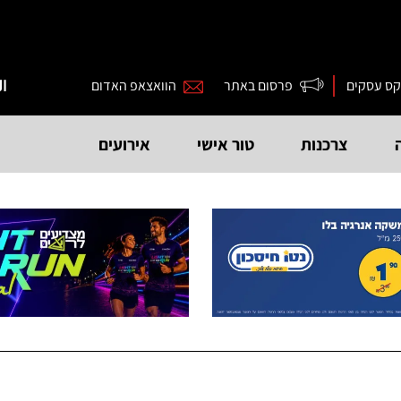
קס עסקים
פרסום באתר
הוואצאפ האדום
ال
צרכנות
טור אישי
אירועים