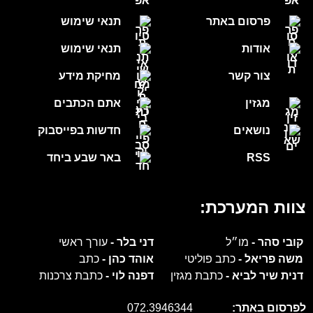
פרסום באתר
תנאי שימוש
אודות
תנאי שימוש
צור קשר
מחיקת מידע
מגזין
אתם הכתבים
נושאים
חדשות בפייסבוק
RSS
באר שבע ביחד
צוות המערכת:
קובי סהר -
מו״ל
דני בלר -
עורך ראשי
משה פריאל -
כתב פוליטי
אוהד כהן -
כתב
דנית שיר לביא -
כתבת מגזין
דפנה לוי -
כתבת צרכנות
לפרסום באתר:
072.3946344