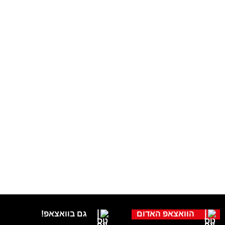
הוואצאפ האדום
גם בוואצאפ!