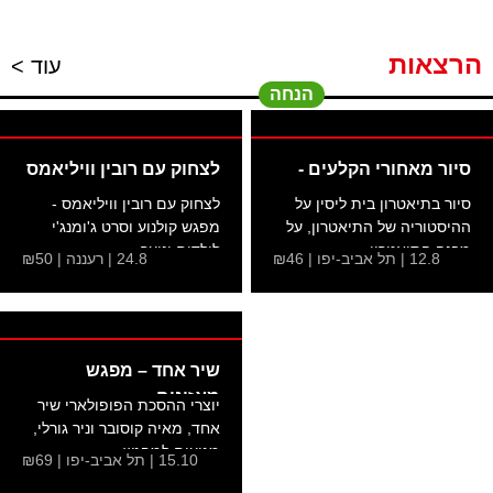
הרצאות
עוד >
הנחה
סיור מאחורי הקלעים -
לצחוק עם רובין וויליאמס
סיור בתיאטרון בית ליסין על
לצחוק עם רובין וויליאמס -
ההיסטוריה של התיאטרון, על
מפגש קולנוע וסרט ג'ומנג'י
מבנה התיאטרון...
לילדים ונוער
12.8 | תל אביב-יפו | ₪46
24.8 | רעננה | ₪50
שיר אחד – מפגש
מאזינים
יוצרי ההסכת הפופולארי שיר
אחד, מאיה קוסובר וניר גורלי,
מגיעים למפגש...
15.10 | תל אביב-יפו | ₪69