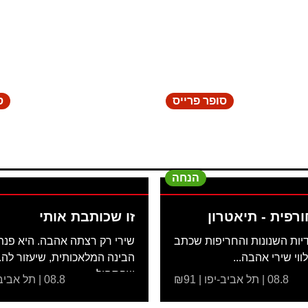
סופר פרייס
ס
הנחה
ורפית - תיאטרון
זו שכותבת אותי
ות השנונות והחריפות שכתב
שירי רק רצתה אהבה. היא פנת
לווי שירי אהבה...
הבינה המלאכותית, שיעזור לה.
שהתחיל...
08.8 | תל אביב-יפו | ₪91
08.8 | תל אביב-יפו | ₪51