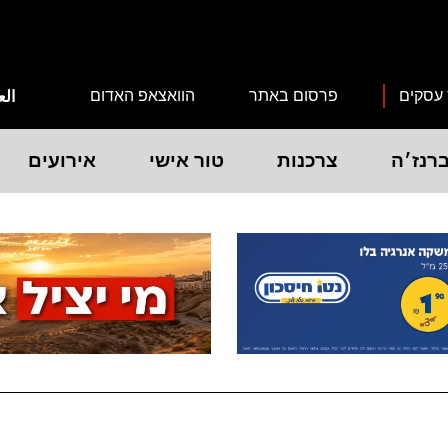
 עסקים
פרסום באתר
הוואצאפ האדום
الع
רנז׳ה
צרכנות
טור אישי
אירועים