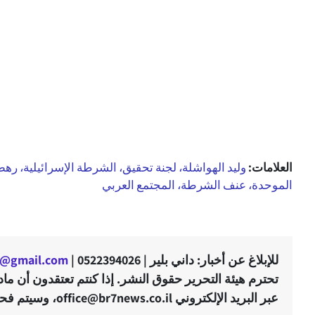
العلامات:
وليد الهواشلة، لجنة تحقيق، الشرطة الإسرائيلية، رهط
الموحدة، عنف الشرطة، المجتمع العربي
للإبلاغ عن أخبار: داني بلير | 0522394026 |
er@gmail.com
تحترم هيئة التحرير حقوق النشر. إذا كنتم تعتقدون أن م
عبر البريد الإلكتروني office@br7news.co.il، وسيتم فحص التوجّه في أقرب وقت ممكن.