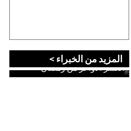
المزيد من الخبراء >
الليالي التي قد تغيّر قدرك: سرّ
العشر الأواخر من رمضان