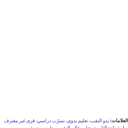
العلامات:
بدو النقب، تعليم بدوي، تسرّب دراسي، قرى غير معترف
بها، شهادة الثانوية، تعليم عالٍ، النقب، مدارس بدوية