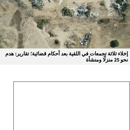
إخلاء ثلاثة تجمعات في اللقية بعد أحكام قضائية؛ تقارير: هدم
نحو 25 منزلًا ومنشأة