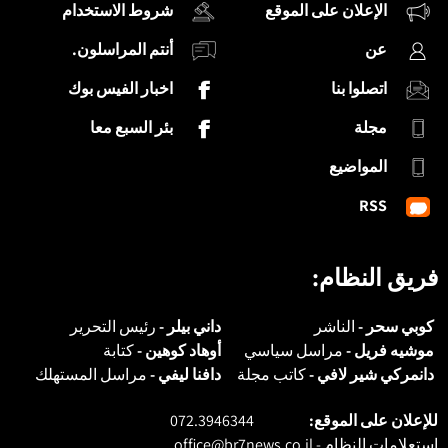
الإعلان على الموقع
شروط الاستخدام
عن
أنتم المراسلون.
اتصلوا بنا
اخبار الفيس بوك
مجلة
بئر السبع معا
المواضيع
RSS
فريق النظام:
كوبي سحر -
الناشر
داني بيلر -
رئيس التحرير
موشيه فريل -
مراسل سياسي
أوهاد كوهين -
كتابة
دانمركي شير لافي -
كاتب مجلة
دافنا ليفي -
مراسل المستهلك
للإعلان على الموقع:
072.3946344
استعلامات النظام -
office@br7news.co.il