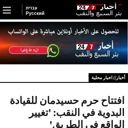
עברית
Русский
أخبار// اخبار محلية
افتتاح حرم حسيدمان للقيادة
البدوية في النقب: 'تغيير
الواقع في الطريق'