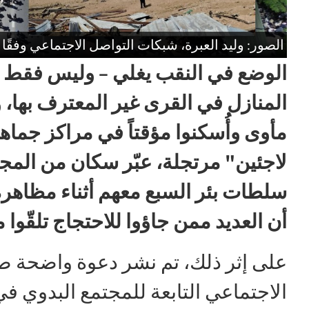
الصور: وليد العبرة، شبكات التواصل الاجتماعي وفقًا للبند
الوضع في النقب يغلي – وليس فقط 
مأوى وأُسكنوا مؤقتاً في مراكز جما
لاجئين" مرتجلة، عبّر سكان من الم
سلطات بئر السبع معهم أثناء مظاهرة
أن العديد ممن جاؤوا للاحتجاج تلقّوا
على إثر ذلك، تم نشر دعوة واضحة ص
الاجتماعي التابعة للمجتمع البدوي ف