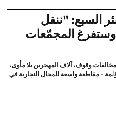
ئر السبع: "ننقل
 وستفرغ المجمّعات
مخالفات وقوف، آلاف المهجرين بلا مأوى،
مة – مقاطعة واسعة للمحال التجارية في