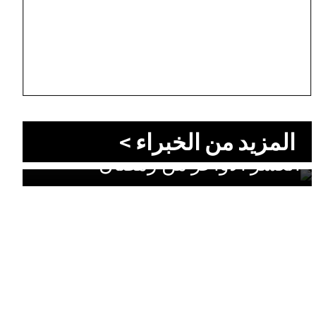
المزيد من الخبراء >
الليالي التي قد تغيّر قدرك: سرّ
العشر الأواخر من رمضان