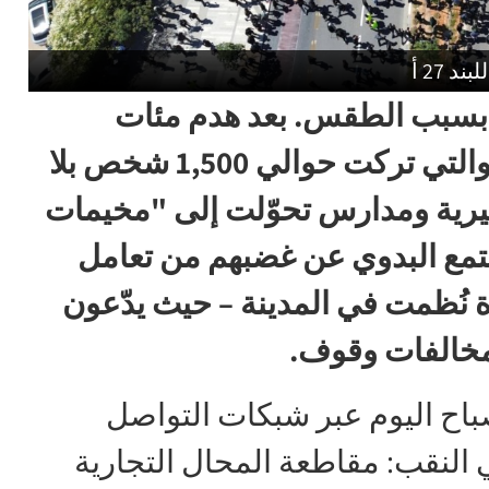
 27 أ
بسبب الطقس. بعد هدم مئات
المنازل في القرى غير المعترف بها، والتي تركت حوالي 1,500 شخص بلا
هيرية ومدارس تحوّلت إلى "مخيمات
جتمع البدوي عن غضبهم من تعامل
 نُظمت في المدينة – حيث يدّعون
 مخالفات وقوف.
باح اليوم عبر شبكات التواصل
ي النقب: مقاطعة المحال التجارية