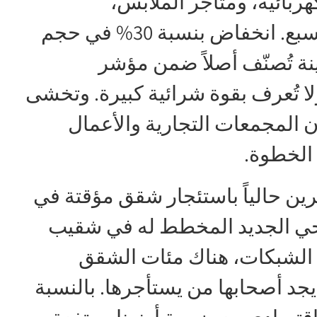
ربائية، ومتاجر الملابس،
والصيدليات، والإلكترونيات في بئر السبع. انخفاض بنسبة 30% في حجم
نة تُصنّف أصلاً ضمن مؤشر
اعي-اقتصادي من المستوى 5، ولا تُعرف بقوة شرائية كبيرة. وتخشى
ن المجمعات التجارية والأعمال
ذ الخطوة.
ين حالياً باستئجار شقق مؤقتة في
 الحي الجديد المخطط له في شقيب
ى الشبكات، هناك مئات الشقق
 يجد أصحابها من يستأجرها. بالنسبة