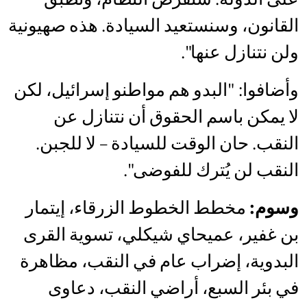
القانون، وسنستعيد السيادة. هذه صهيونية
ولن نتنازل عنها".
وأضافوا: "البدو هم مواطنو إسرائيل، لكن
لا يمكن باسم الحقوق أن نتنازل عن
النقب. حان الوقت للسيادة – لا للجبن.
النقب لن يُترك للفوضى".
وسوم:
مخطط الخطوط الزرقاء، إيتمار
بن غفير، عميحاي شيكلي، تسوية القرى
البدوية، إضراب عام في النقب، مظاهرة
في بئر السبع، أراضي النقب، دعاوى