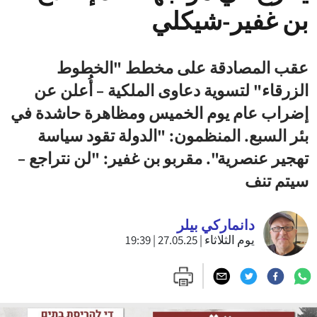
بن غفير-شيكلي
عقب المصادقة على مخطط "الخطوط
الزرقاء" لتسوية دعاوى الملكية – أُعلن عن
إضراب عام يوم الخميس ومظاهرة حاشدة في
بئر السبع. المنظمون: "الدولة تقود سياسة
تهجير عنصرية". مقربو بن غفير: "لن نتراجع –
سيتم تنف
دانماركي بيلر
يوم الثلاثاء | 27.05.25 | 19:39