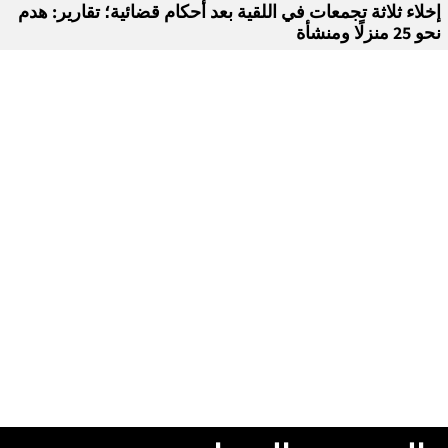
إخلاء ثلاثة تجمعات في اللقية بعد أحكام قضائية؛ تقارير: هدم
نحو 25 منزلًا ومنشأة