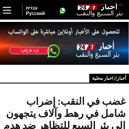
עברית
Русский
أخبار// اخبار محلية
غضب في النقب: إضراب
شامل في رهط وآلاف يتجهون
إلى بئر السبع للتظاهر ضد هدم