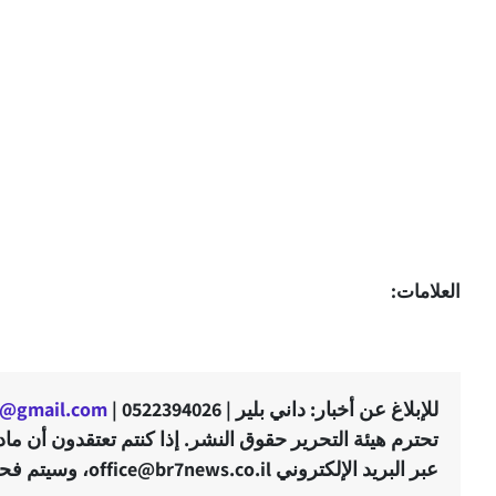
العلامات:
للإبلاغ عن أخبار: داني بلير | 0522394026 |
er@gmail.com
تحترم هيئة التحرير حقوق النشر. إذا كنتم تعتقدون أن م
عبر البريد الإلكتروني office@br7news.co.il، وسيتم فحص التوجّه في أقرب وقت ممكن.