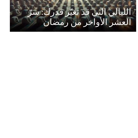
الليالي التي قد تغيّر قدرك: سرّ
العشر الأواخر من رمضان