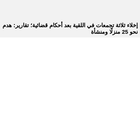
إخلاء ثلاثة تجمعات في اللقية بعد أحكام قضائية؛ تقارير: هدم
نحو 25 منزلًا ومنشأة