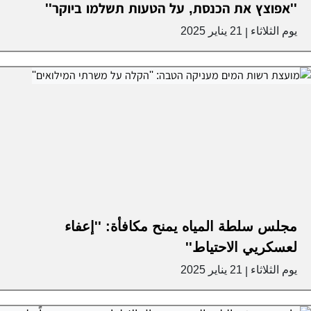
''אפוצץ את הכנסת, על הטעות תשלמו ביוקר''
يوم الثلاثاء
21 يناير 2025
|
مجلس سلطة المياه يمنح مكافأة: ''إعفاء
لعسكريي الاحتياط''
يوم الثلاثاء
21 يناير 2025
|