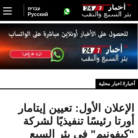
עברית
Русский
أخبار// اخبار محلية
الإعلان الأول: تعيين إيتامار
أورتا رئيسًا تنفيذيًا لشركة
"كيفونيم" في بئر السبع