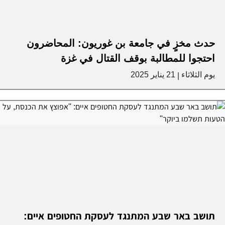
حدث مخزٍ في جامعة بن غوريون: المحاضرون
احتجوا للمطالبة بوقف القتال في غزة
يوم الثلاثاء
21 يناير 2025
|
תושב באר שבע המתנגד לעסקת החטופים איים: