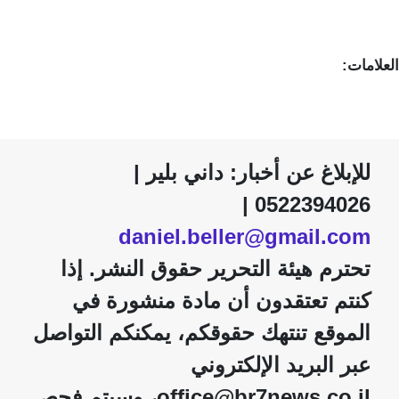
العلامات:
للإبلاغ عن أخبار: داني بلير |
0522394026 |
daniel.beller@gmail.com
تحترم هيئة التحرير حقوق النشر. إذا
كنتم تعتقدون أن مادة منشورة في
الموقع تنتهك حقوقكم، يمكنكم التواصل
عبر البريد الإلكتروني
office@br7news.co.il، وسيتم فحص