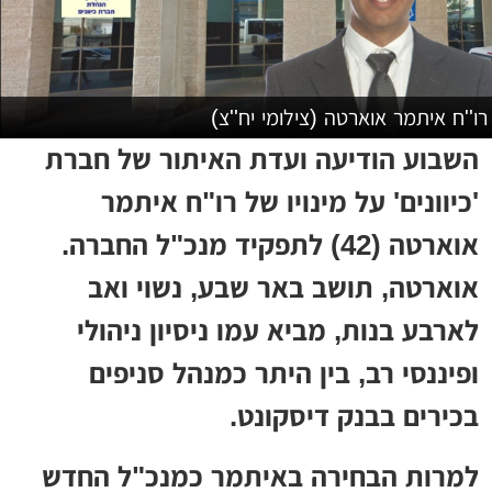
רו''ח איתמר אוארטה (צילומי יח''צ)
השבוע הודיעה ועדת האיתור של חברת
'כיוונים' על מינויו של רו"ח איתמר
אוארטה (42) לתפקיד מנכ"ל החברה.
אוארטה, תושב באר שבע, נשוי ואב
לארבע בנות, מביא עמו ניסיון ניהולי
ופיננסי רב, בין היתר כמנהל סניפים
בכירים בבנק דיסקונט.
למרות הבחירה באיתמר כמנכ"ל החדש