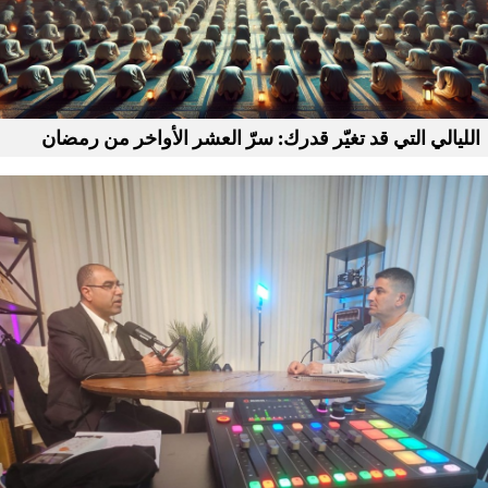
الليالي التي قد تغيّر قدرك: سرّ العشر الأواخر من رمضان