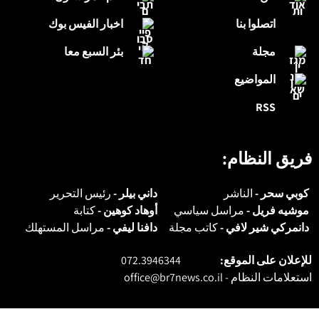
اتصلوا بنا
اخبار الفيس بوك
مجلة
بئر السبع معا
المواضيع
RSS
فريق النظام:
كوبي سحر -
الناشر
داني بيلر -
رئيس التحرير
موشيه فريل -
مراسل سياسي
أوهاد كوهين -
كتابة
دانمركي شير لافي -
كاتب مجلة
دافنا ليفي -
مراسل المستهلك
للإعلان على الموقع:
072.3946344
استعلامات النظام -
office@br7news.co.il