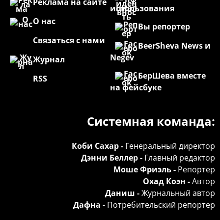
Реклама на сайте
использования
О нас
Вы репортер
Связаться с нами
BeerSheva News и
Negev
Журнал
БерШева вместе
RSS
на фейсбуке
Системная команда:
Коби Сахар -
Генеральный директор
Дэнни Беллер -
Главный редактор
Моше Фриэль -
Репортер
Охад Коэн -
Автор
Даниш -
Журнальный автор
Дафна -
Потребительский репортер