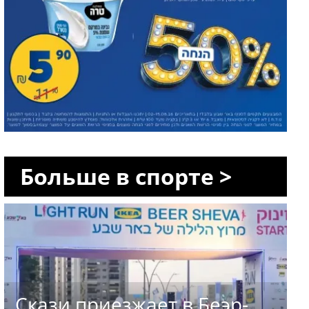
Больше в спорте >
Скази приезжает в Беэр-