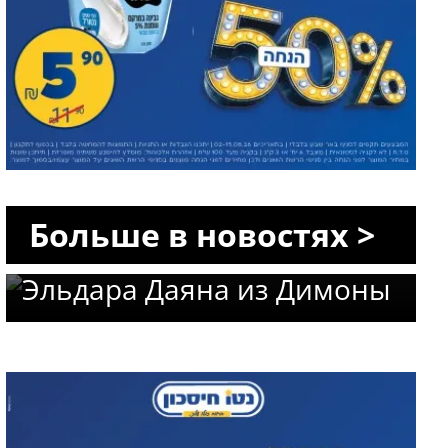
Трагический финал
Больше в новостях >
поисков: опознано тело
Эльдара Даяна из Димоны