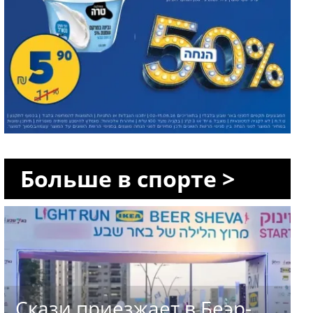
Больше в спорте >
Скази приезжает в Беэр-