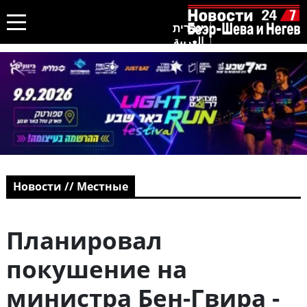
עברית
العربية
Новости // Местные
Планировал
покушение на
министра Бен-Гвира -