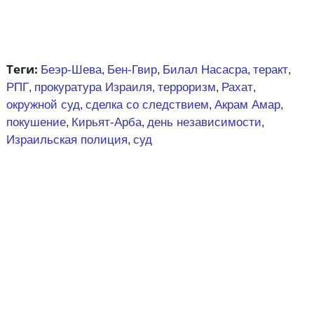
Теги:
Беэр-Шева
Бен-Гвир
Билал Насасра
теракт
,
,
,
,
РПГ
прокуратура Израиля
терроризм
Рахат
,
,
,
,
окружной суд
сделка со следствием
Акрам Амар
,
,
,
покушение
Кирьят-Арба
день независимости
,
,
,
Израильская полиция
суд
,