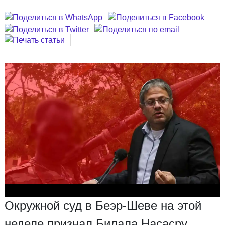
Окружной суд в Беэр-Шеве на этой
неделе признал Билала Насасру,