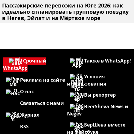
Пассажирские перевозки на Юге 2026: как
идеально спланировать групповую поездку
в Негев, Эйлат и на Мёртвое море
Срочный
Также в WhatsApp!
WhatsApp
Условия
Реклама на сайте
использования
О нас
Вы репортер
Связаться с нами
BeerSheva News и
Negev
Журнал
БерШева вместе
RSS
на фейсбуке