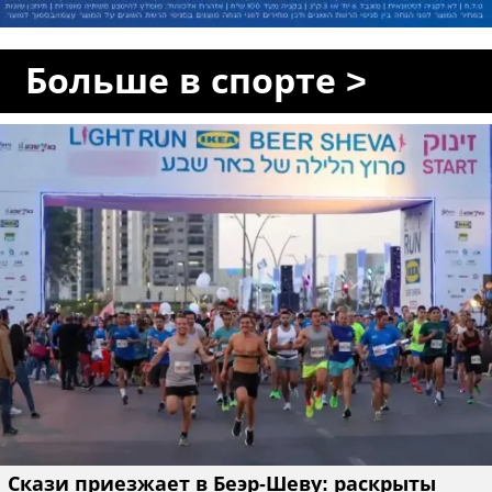
Больше в спорте >
Скази приезжает в Беэр-Шеву: раскрыты