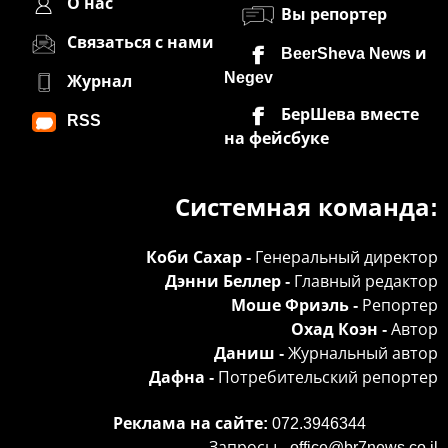
О нас
Вы репортер
Связаться с нами
BeerSheva News и
Negev
Журнал
БерШева вместе
RSS
на фейсбуке
Системная команда:
Коби Сахар -
Генеральный директор
Дэнни Беллер -
Главный редактор
Моше Фриэль -
Репортер
Охад Коэн -
Автор
Даниш -
Журнальный автор
Дафна -
Потребительский репортер
Реклама на сайте:
072.3946344
Запросы -
office@br7news.co.il