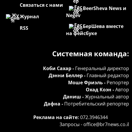
Связаться с нами
BeerSheva News и
Negev
Журнал
БерШева вместе
RSS
на фейсбуке
Системная команда:
Коби Сахар -
Генеральный директор
Дэнни Беллер -
Главный редактор
Моше Фриэль -
Репортер
Охад Коэн -
Автор
Даниш -
Журнальный автор
Дафна -
Потребительский репортер
Реклама на сайте:
072.3946344
Запросы -
office@br7news.co.il