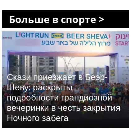
Больше в спорте >
Скази приезжает в Беэр-
Шеву: раскрыты
подробности грандиозной
вечеринки в честь закрытия
Ночного забега