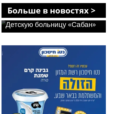
«Сороке»: профессор Авив
Больше в новостях >
Гольдбарт возглавит
Детскую больницу «Сабан»