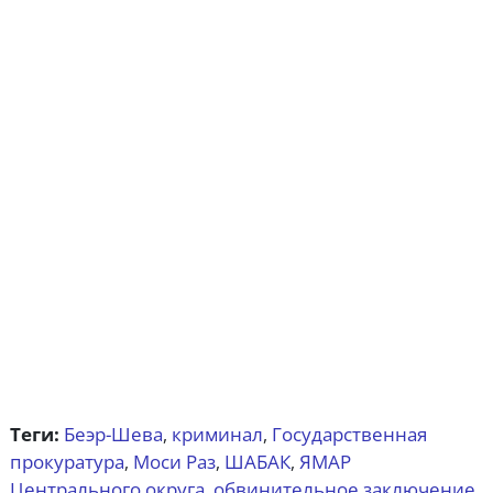
Теги:
Беэр-Шева
криминал
Государственная
,
,
прокуратура
Моси Раз
ШАБАК
ЯМАР
,
,
,
Центрального округа
обвинительное заключение
,
,