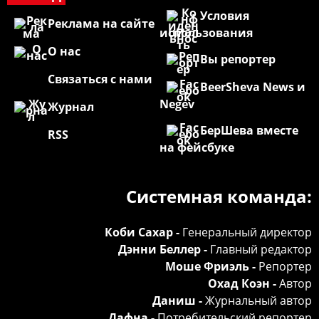
Условия
Реклама на сайте
использования
О нас
Вы репортер
Связаться с нами
BeerSheva News и
Negev
Журнал
БерШева вместе
RSS
на фейсбуке
Системная команда:
Коби Сахар -
Генеральный директор
Дэнни Беллер -
Главный редактор
Моше Фриэль -
Репортер
Охад Коэн -
Автор
Даниш -
Журнальный автор
Дафна -
Потребительский репортер