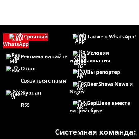
Срочный
Также в WhatsApp!
WhatsApp
Условия
Реклама на сайте
использования
О нас
Вы репортер
Связаться с нами
BeerSheva News и
Negev
Журнал
БерШева вместе
RSS
на фейсбуке
Системная команда: