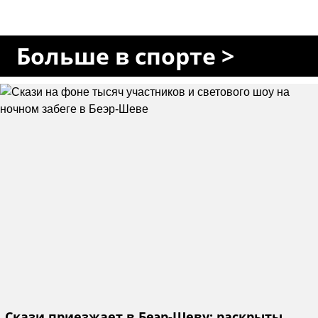
Больше в спорте >
Скази приезжает в Беэр-Шеву: раскрыты