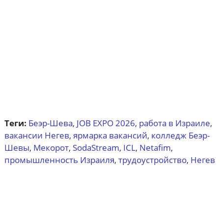
Теги:
Беэр-Шева
JOB EXPO 2026
работа в Израиле
,
,
,
вакансии Негев
ярмарка вакансий
колледж Беэр-
,
,
Шевы
Мекорот
SodaStream
ICL
Netafim
,
,
,
,
,
промышленность Израиля
трудоустройство
Негев
,
,