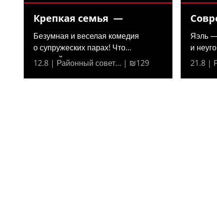
Крепкая семья —
Совр
Безумная и веселая комедия
Яэль —
о супружеских парах! Что
и неуг
произойдет,...
решает,
12.8 | Районный совет… | ₪129
21.8 |