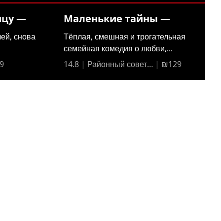
ицу —
Маленькие тайны —
ей, снова
Тёплая, смешная и трогательная
семейная комедия о любви,...
9
14.8 | Районный совет… | ₪129