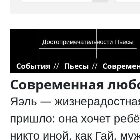
Достопримечательности
Пьесы
События
//
Пьесы
//
Современ
Современная люб
Яэль — жизнерадостная
пришло: она хочет реб
никто иной, как Гай, м