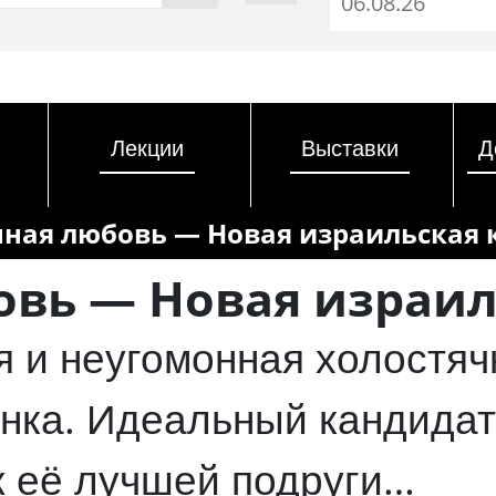
Лекции
Выставки
Д
ная любовь — Новая израильская
овь — Новая израил
 и неугомонная холостяч
ёнка. Идеальный кандидат
уж её лучшей подруги…