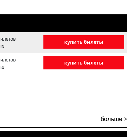
илетов
купить билеты
₪
илетов
купить билеты
₪
больше >