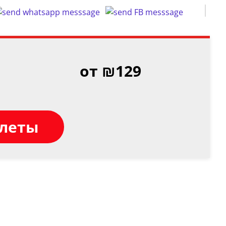
от ₪129
илеты