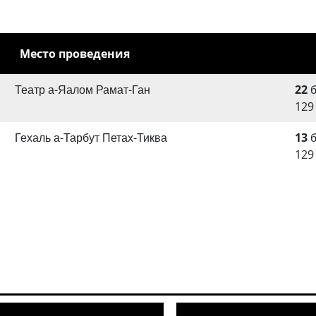
Место проведения
Театр а-Яалом Рамат-Ган
22
б
129
Гехаль а-Тарбут Петах-Тиква
13
б
129