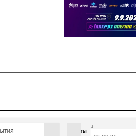
бытия
С даты