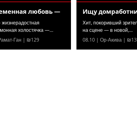
еменная любовь —
Ищу домработн
 жизнерадостная
Хит, покоривший зрител
омонная холостячка —
на сцене — в новой,...
 что...
 Рамат-Ган | ₪129
08.10 | Ор-Акива | ₪13