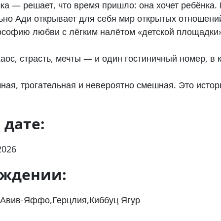
а — решает, что время пришло: она хочет ребёнка.
льно Ади открывает для себя мир открытых отношени
ософию любви с лёгким налётом «детской площадки»
аос, страсть, мечты — и один гостиничный номер, в
я, трогательная и невероятно смешная. Это истори
 дате:
2026
ождении:
-Авив-Яффо,Герцлия,Киббуц Ягур