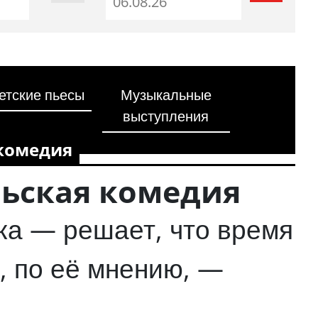
етские пьесы
Музыкальные
выступления
 комедия
ьская комедия
ка — решает, что время
, по её мнению, —