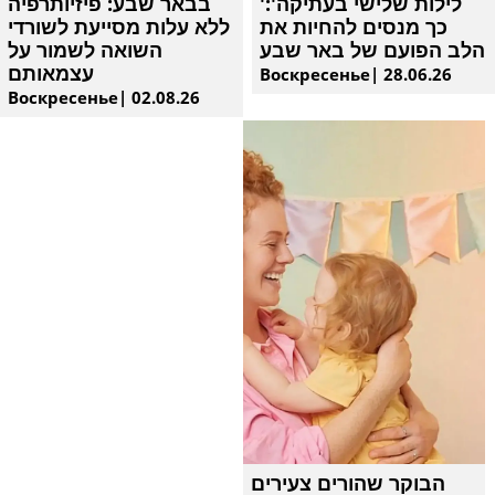
'לילות שלישי בעתיקה':
בבאר שבע: פיזיותרפיה
כך מנסים להחיות את
ללא עלות מסייעת לשורדי
הלב הפועם של באר שבע
השואה לשמור על
עצמאותם
Воскресенье| 28.06.26
Воскресенье| 02.08.26
הבוקר שהורים צעירים