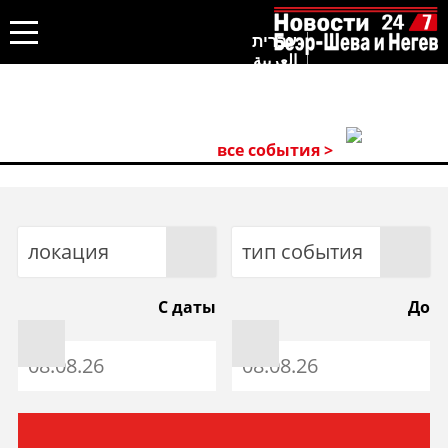
עברית
العربية
все события >
локация
тип события
С даты
До