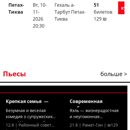
Петах-
Вт, 10-
Гехаль а-
51
куп
Тиква
11-
Тарбут Петах-
билетов
2026
Тиква
129
₪
20:30
Пьесы
больше >
Крепкая семья —
Современная
любовь —
Безумная и веселая
Яэль — жизнерадостная
комедия о супружеских
и неугомонная
парах! Что произойдет,...
холостячка — решает,
12.8 | Районный совет…
21.8 | Рамат-Ган | ₪129
что...