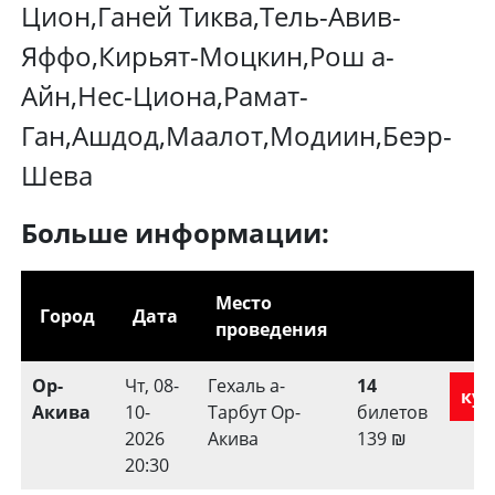
Цион,Ганей Тиква,Тель-Авив-
Яффо,Кирьят-Моцкин,Рош а-
Айн,Нес-Циона,Рамат-
Ган,Ашдод,Маалот,Модиин,Беэр-
Шева
Больше информации:
Место
Город
Дата
проведения
Ор-
Чт, 08-
Гехаль а-
14
куп
Акива
10-
Тарбут Ор-
билетов
2026
Акива
139
₪
20:30