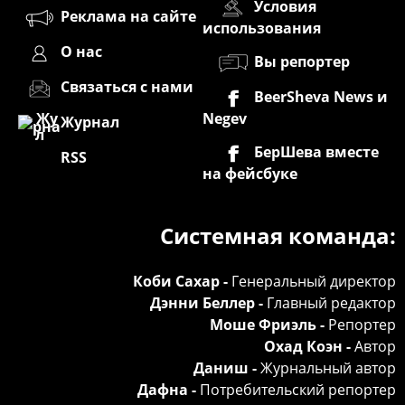
Условия
Реклама на сайте
использования
О нас
Вы репортер
Связаться с нами
BeerSheva News и
Negev
Журнал
БерШева вместе
RSS
на фейсбуке
Системная команда:
Коби Сахар -
Генеральный директор
Дэнни Беллер -
Главный редактор
Моше Фриэль -
Репортер
Охад Коэн -
Автор
Даниш -
Журнальный автор
Дафна -
Потребительский репортер