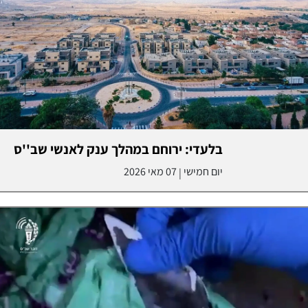
בלעדי: ירוחם במהלך ענק לאנשי שב''ס
יום חמישי
07 מאי 2026
|