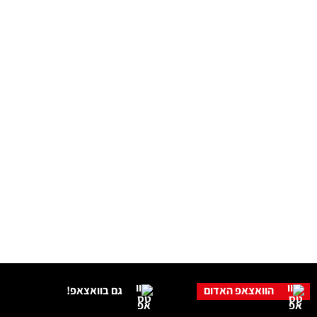
הוואצאפ האדום
גם בוואצאפ!