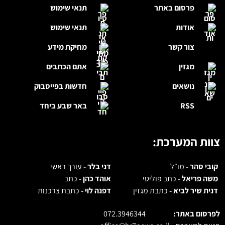
פרסום באתר
תנאי שימוש
אודות
תנאי שימוש
צור קשר
מחיקת מידע
מגזין
אתם הכתבים
נושאים
חדשות בפייסבוק
RSS
באר שבע ביחד
צוות המערכת:
קובי סהר -
מו״ל
דני בלר -
עורך ראשי
משה פריאל -
כתב פוליטי
אוהד כהן -
כתב
דנית שיר לביא -
כתבת מגזין
דפנה לוי -
כתבת צרכנות
לפרסום באתר:
072.3946344