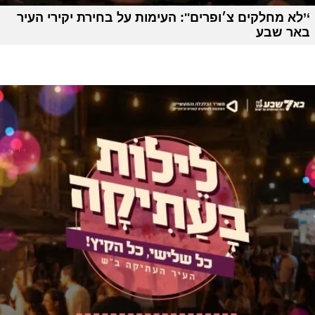
‘’לא מחלקים צ׳ופרים'': העימות על בחירת יקירי העיר
באר שבע