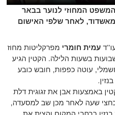
המשפט המחוזי לנוער בבאר
ע כתב אישום נגד קטין בן 16 מאשדוד, לאחר שלפי האישום
ו''ד
עמית חומרי
מפרקליטות מחוז
ועות בשעות הלילה. הקטין הגיע
שמלי, עוטה כפפות, חובש כובע
נזין.
טין באמצעות אבן את זגוגית דלת
כחצי שעה לאחר מכן שב למסעדה,
בנזין ברחבי המקום והצית את