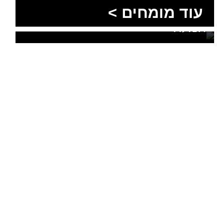
עוד מומחים >
מושלמת לנגב, לאילת ולים
המלח