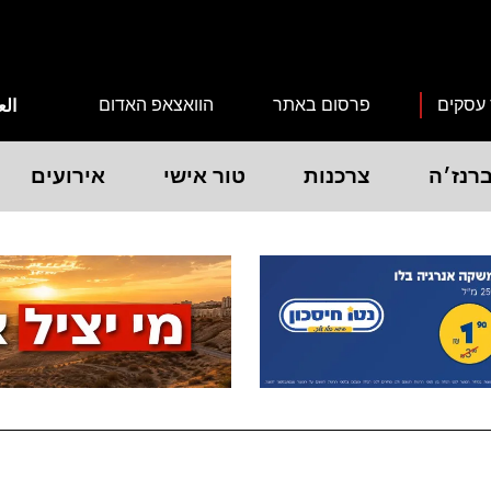
 עסקים
פרסום באתר
הוואצאפ האדום
الع
רנז׳ה
צרכנות
טור אישי
אירועים