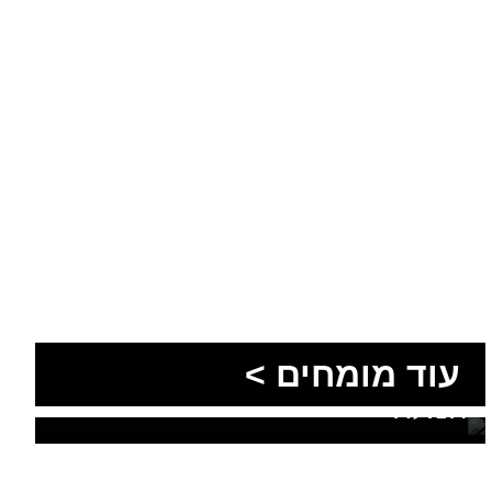
הסעות בדרום 2026: כך
מתכננים נסיעה קבוצתית
עוד מומחים >
מושלמת לנגב, לאילת ולים
המלח