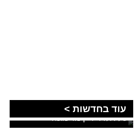
עוד בחדשות >
סוף טרגי לחיפושים: זוהתה גופתו
של אלדר דיין מדימונה