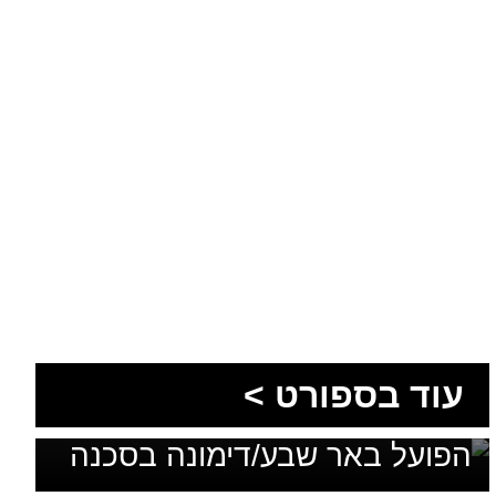
עוד בספורט >
בלי מאמן, בלי סגל ועם דדליין:
הפועל באר שבע/דימונה בסכנה