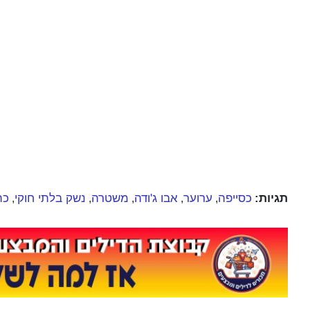
תגיות:
כסייפה
ערוער
אבו ג'ודה
משטרה
נשק בלתי חוקי
כת
,
,
,
,
,
לדיווח על חדשות: דני בלר - עורך אחראי 052-2394026 |
המערכת מכבדת זכויות יוצרים. אם פורסם באתר תוכ