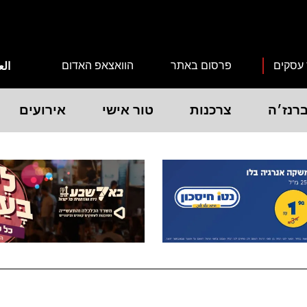
 עסקים
פרסום באתר
הוואצאפ האדום
الع
רנז׳ה
צרכנות
טור אישי
אירועים