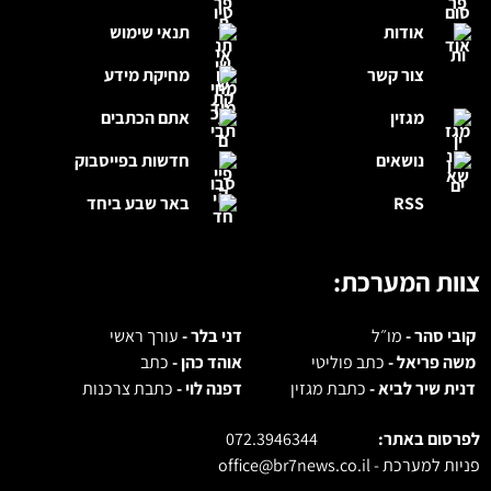
אודות
תנאי שימוש
צור קשר
מחיקת מידע
מגזין
אתם הכתבים
נושאים
חדשות בפייסבוק
RSS
באר שבע ביחד
צוות המערכת:
קובי סהר -
מו״ל
דני בלר -
עורך ראשי
משה פריאל -
כתב פוליטי
אוהד כהן -
כתב
דנית שיר לביא -
כתבת מגזין
דפנה לוי -
כתבת צרכנות
לפרסום באתר:
072.3946344
פניות למערכת -
office@br7news.co.il